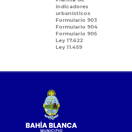
indicadores
urbanísticos
Formulario 903
Formulario 904
Formulario 905
Ley 17.622
Ley 11.459