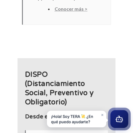
Conocer más >
DISPO
(Distanciamiento
Social, Preventivo y
Obligatorio)
×
¡Hola! Soy TERA
¿En
Desde el 12 de noviembre
qué puedo ayudarte?