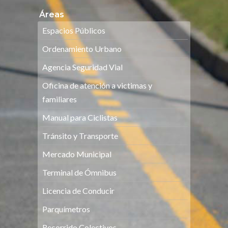
Áreas
Espacios Públicos
Ordenamiento Urbano
Agencia Seguridad Vial
Oficina de atención a victimas y
familiares
Manual para Ciclistas
Tránsito y Transporte
Mercado Municipal
Terminal de Ómnibus
Licencia de Conducir
Parquímetros
Recorrido Colectivos