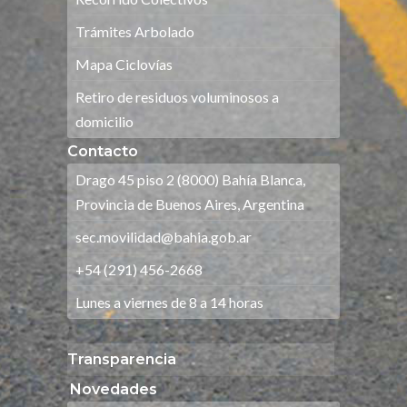
Trámites Arbolado
Mapa Ciclovías
Retiro de residuos voluminosos a
domicilio
Contacto
Drago 45 piso 2 (8000) Bahía Blanca,
Provincia de Buenos Aires, Argentina
sec.movilidad@bahia.gob.ar
+54 (291) 456-2668
Lunes a viernes de 8 a 14 horas
Transparencia
Novedades