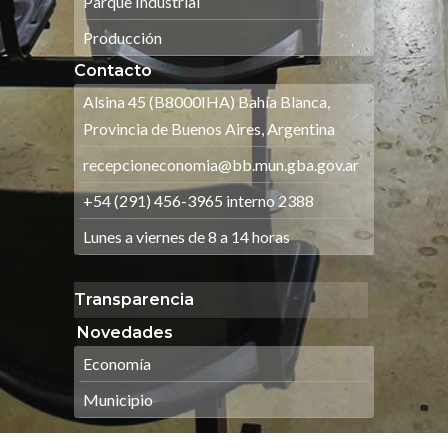
Parque Industrial
Producción
Contacto
Alsina 45 (B8000IHA) Bahía Blanca,
Provincia de Buenos Aires, Argentina
recepcioneconomia@bb.mun.gba.gov.ar
+54 (291) 456-3965 interno 2388
Lunes a viernes de 8 a 14 horas
Transparencia
Novedades
Economía
Municipio