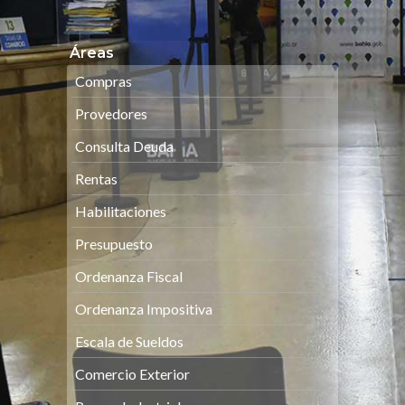
Áreas
Compras
Provedores
Consulta Deuda
Rentas
Habilitaciones
Presupuesto
Ordenanza Fiscal
Ordenanza Impositiva
Escala de Sueldos
Comercio Exterior