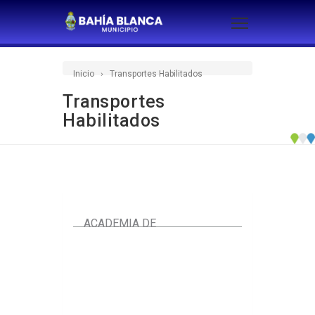
Inicio
Transportes Habilitados
Transportes
Habilitados
ACADEMIA DE
CONDUCTOR
Conductores Taxis y Remis
CVCBB
REMIS
TAXI
TTE. CONTRATADO
TTE. DISCAPACITADOS