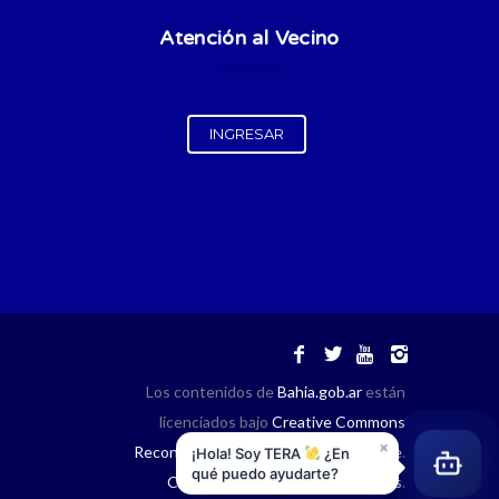
Atención al Vecino
INGRESAR
Los contenidos de
Bahia.gob.ar
están
licenciados bajo
Creative Commons
×
Reconocimiento 2.5 Argentina License
.
¡Hola! Soy TERA
¿En
qué puedo ayudarte?
Créditos
.
Términos y Condiciones
.