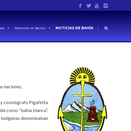
Inicio
Escudo de Bahía Blanca
|
ios
Atención al Vecino
NOTICIAS DE BAHÍA
as naciones.
to y cosmógrafo Pigafetta
ida como “bahía blanca”.
os indígenas denominaban