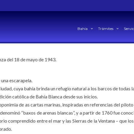
Bahía
Trámites
Servic
za del 18 de mayo de 1943.
e una escarapela.
iudad, cuya bahía brinda un refugio natural a los barcos de todas l
dición católica de Bahía Blanca desde sus inicios.
toponimia de as cartas marinas, inspiradas en referencias del pilo
denominó “baxos de arenas blancas”, y a partir de 1760 fue conoc
rio comprendido entre el mar y las Sierras de la Ventana – que l
lorado.